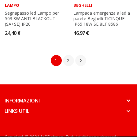
LAMPO
BEGHELLI
Segnapasso led Lampo per
Lampada emergenza a led a
503 3W ANTI BLACKOUT
parete Beghelli TICINQUE
(SA+SE) IP20
IP65 18W SE 8LF 8586
24,40 €
46,97 €
1
2

keyboard_arrow_down
INFORMAZIONI
keyboard_arrow_down
LINKS UTILI
keyboard_arrow_down
Copyright © 2021 MSElettrico. Tutti i diritti sono riservati •