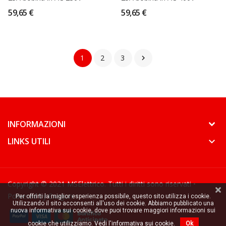
59,65 €
59,65 €
1
2
3

keyboard_arrow_down
INFORMAZIONI
keyboard_arrow_down
LINKS UTILI
keyboard_arrow_down
Copyright © 2021 MSElettrico. Tutti i diritti sono riservati •
Powered by
Exagon
Per offrirti la miglior esperienza possibile, questo sito utilizza i cookie.
Utilizzando il sito acconsenti all'uso dei cookie. Abbiamo pubblicato una
nuova informativa sui cookie, dove puoi trovare maggiori informazioni sui
cookie che utilizziamo.
Vedi l'informativa sui cookie.
Ok