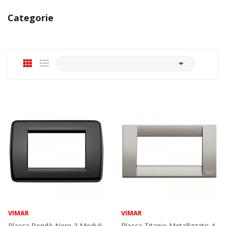
Categorie

VIMAR
VIMAR
Placca Rondò Nero 3 Moduli
Placca Titanio Metallizzato 4