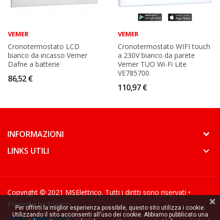
VEMER
VEMER
Cronotermostato LCD
Cronotermostato WIFI touch
bianco da incasso Vemer
a 230V bianco da parete
Dafne a batterie
Vemer TUO Wi-Fi Lite
VE785700
86,52 €
110,97 €
keyboard_arrow_down
INFORMAZIONI
keyboard_arrow_down
LINKS UTILI
keyboard_arrow_down
Copyright © 2021 MSElettrico. Tutti i diritti sono riservati •
Powered by
Exagon
Per offrirti la miglior esperienza possibile, questo sito utilizza i cookie.
Utilizzando il sito acconsenti all'uso dei cookie. Abbiamo pubblicato una