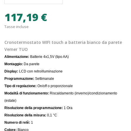
117,19 €
Tasse incluse
Cronotermostato WIFI touch a batteria bianco da parete
Vemer TUO
Alimentazione:
Batterie 4x1,5V (tipo AA)
Montaggio:
Da parete
Display:
LCD con retroilluminazione
Programmazione:
Settimanale
Tipo di regolazione:
On/off o proporzionale
Modalità di funzionamento:
Riscaldamento (inverno)/condizionamento
(estate)
Risoluzione della programmazione:
1 Ora
Risoluzione della misura:
0,1 °C
Numero di relè:
1
Colore:
Bianco